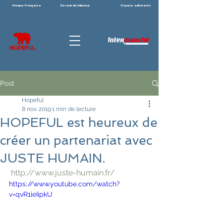
Marque Française
Devenir distributeur
Espace adhérents
Post
Hopeful
8 nov. 2019
1 min de lecture
HOPEFUL est heureux de
créer un partenariat avec
JUSTE HUMAIN.
http://www.juste-humain.fr/
https://www.youtube.com/watch?
v=qvR1ieIipkU