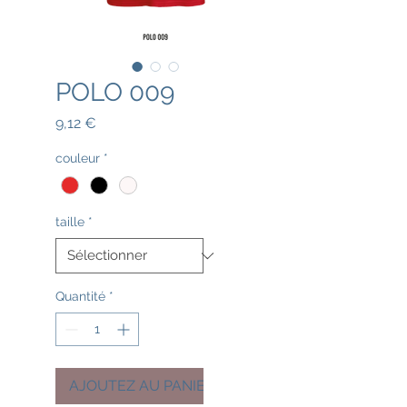
POLO 009
Prix
9,12 €
couleur
*
taille
*
Quantité
*
AJOUTEZ AU PANIER