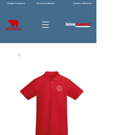
Marque Française
Devenir distributeur
Espace adhérents