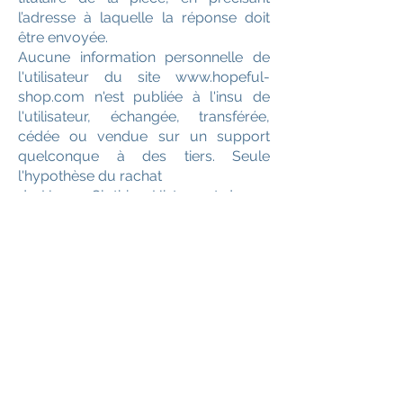
l’adresse à laquelle la réponse doit
être envoyée.
Aucune information personnelle de
l'utilisateur du site www.hopeful-
shop.com n'est publiée à l'insu de
l'utilisateur, échangée, transférée,
cédée ou vendue sur un support
quelconque à des tiers. Seule
l'hypothèse du rachat
de House Clothing History et de ses
droits permettrait la transmission des
dites informations à l'éventuel
acquéreur qui serait à son tour tenu
de la même obligation de
conservation et de modification des
données vis à vis de l'utilisateur du
site
www.hopeful-shop.com
.
Le site n'est pas déclaré à la CNIL car
il ne recueille pas d'informations
personnelles. .