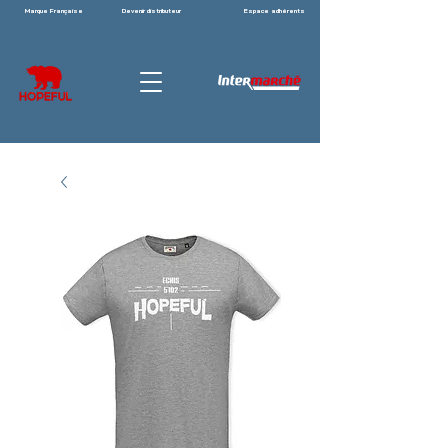
Marque Française
Devenir distributeur
Espace adhérents