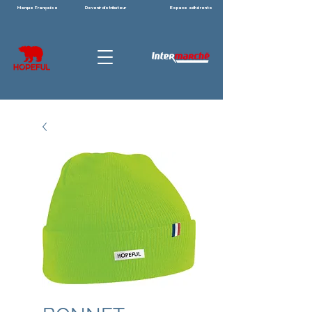
Marque Française
Devenir distributeur
Espace adhérents