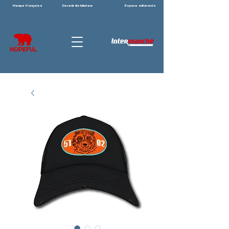
Marque Française
Devenir distributeur
Espace adhérents