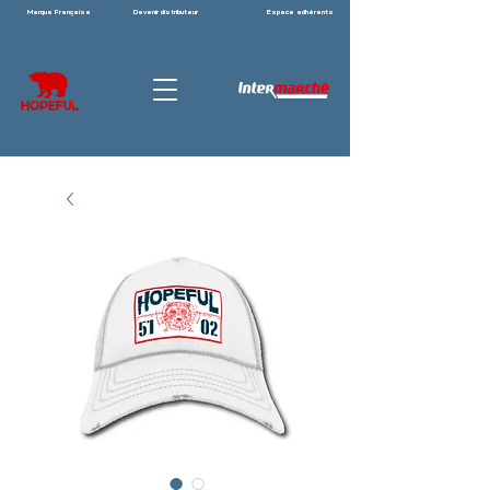
Marque Française
Devenir distributeur
Espace adhérents