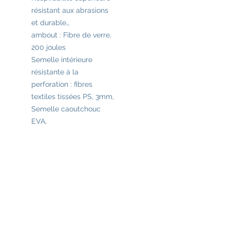
résistant aux abrasions
et durable,,
ambout : Fibre de verre,
200 joules
Semelle intérieure
résistante à la
perforation : fibres
textiles tissées PS, 3mm,
Semelle caoutchouc
EVA,
Fermeture à lacets,
Renfort : Embout et
talon en
thermoplastique TPU
Conformité : ISO
20345:2022 S1PS FO SR
HRO +EDS
Caractéristiques :