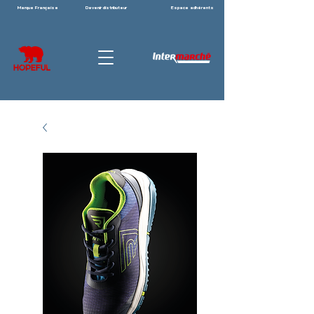
Marque Française
Devenir distributeur
Espace adhérents