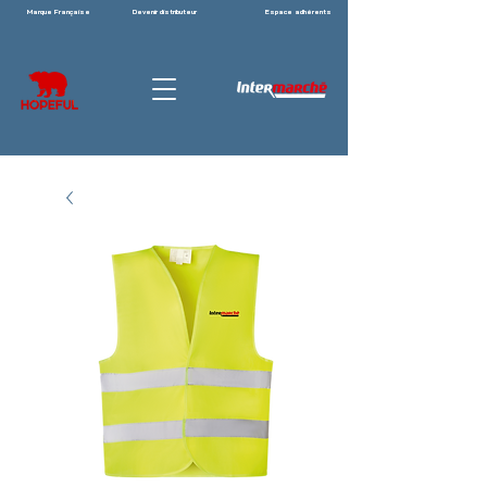
Marque Française
Devenir distributeur
Espace adhérents