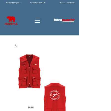
Marque Française
Devenir distributeur
Espace adhérents