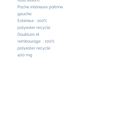
tissu assorti.
Poche intérieure poitrine
gauche.
Extérieur : 100%
polyester recyclé
Doublure et
rembourage : 100%
polyester recyclé
400 mg
Marquage DTF de
grande qualité - garanti
10 ans.
PRIX HT : 26.00 €