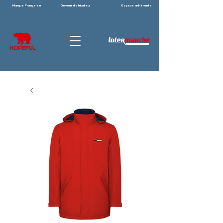
Marque Française
Devenir distributeur
Espace adhérents