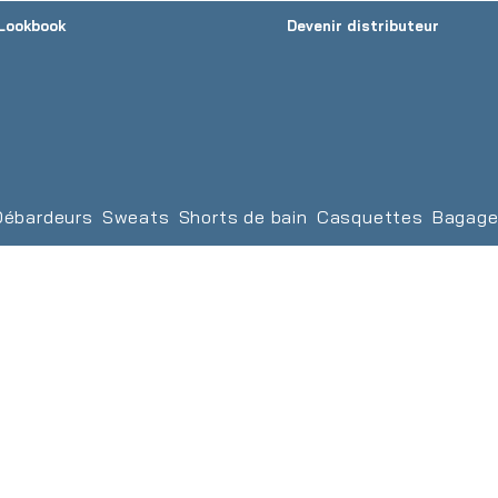
Lookbook
Devenir distributeur
Débardeurs
Sweats
Shorts de bain
Casquettes
Bagage