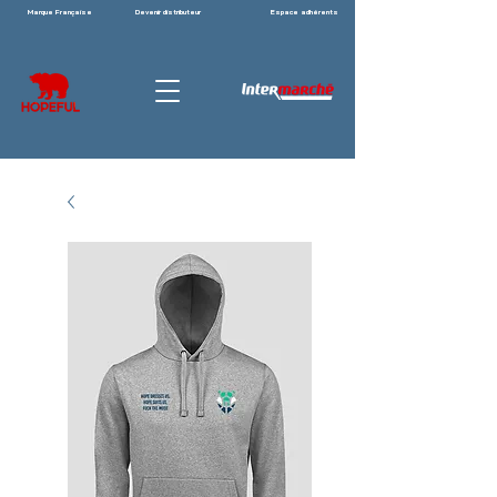
Marque Française
Devenir distributeur
Espace adhérents