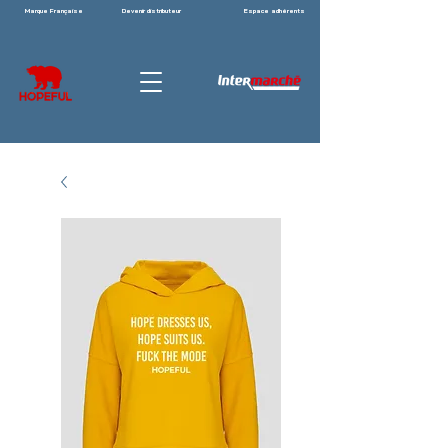
Marque Française
Devenir distributeur
Espace adhérents