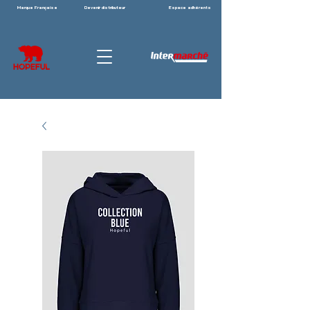
Marque Française
Devenir distributeur
Espace adhérents