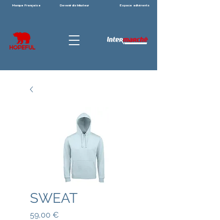
Marque Française
Devenir distributeur
Espace adhérents
SWEAT
Prix
59,00 €