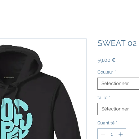
SWEAT 02
Prix
59,00 €
Couleur
*
Sélectionner
taille
*
Sélectionner
Quantité
*