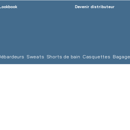
Lookbook
Devenir distributeur
Débardeurs
Sweats
Shorts de bain
Casquettes
Bagage