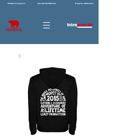
Marque Française
Devenir distributeur
Espace adhérents