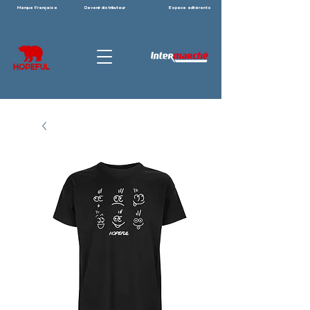
Marque Française
Devenir distributeur
Espace adhérents