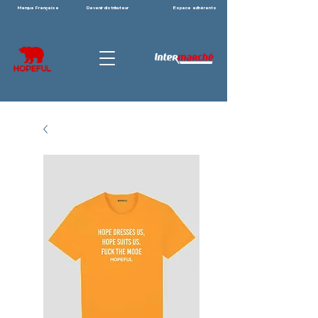
Marque Française
Devenir distributeur
Espace adhérents