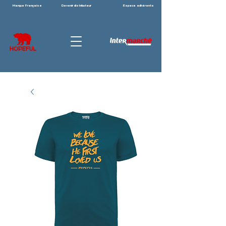
Marque Française
Devenir distributeur
Espace adhérents